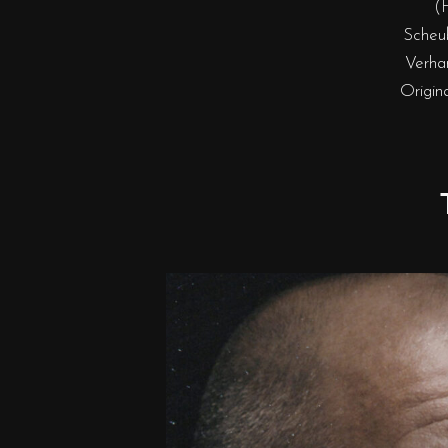
(H
Scheub
Verha
Origin