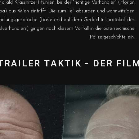
arald Krassnitzer) führen, bis der "richtige Verhandler" (Florian
a) aus Wien eintrifft. Die zum Teil absurden und wahnwitzigen
ndlungsgespräche (basierend auf dem Gedächtnisprotokoll des
alverhandlers) gingen nach diesem Vorfall in die österreichische
Polizeigeschichte ein.
TRAILER TAKTIK - DER FIL