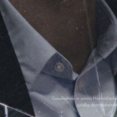
Geiselnahme in einem Hochsicherhei
zufällig diensthabend