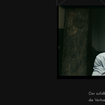
Der zufäl
die Verha