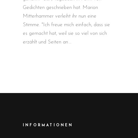
Gedichten geschrieben hat. Marion
Mitterhammer verleiht ihr nun eine
Stimme. "Ich freue mich einfach, dass sie
es gemacht hat, weil sie so viel von sich
erzählt und Seiten an
INFORMATIONEN