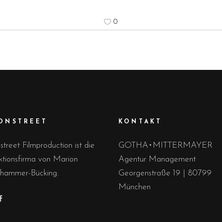
0
ONSTREET
KONTAKT
treet Filmproduction ist die
GOTHA•MITTERMAYER
ktionsfirma von Marion
Agentur Management
rhammer-Bücking.
Georgenstraße 19 | 80799
München