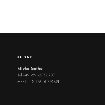
PHONE
Mieke Gotha
Tel +49 -89 -20321707
mobil +49 -176 -61779821